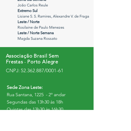
João Carlos Reule
Extremo Sul
Lisiane S. S. Ramires, Alexandre V. de Fraga
Leste / Norte
Rosilaine de Paulo Menezes
Leste / Norte Semana
Magda Suzana Rossato
Associação Brasil Sem
Frestas
-
Porto Alegre
CNPJ:
52.362.887
/0001-61
Sede Zona Leste:
Rua Santana, 1225 - 2º andar
Segundas das 13h30 às 18h
Quintas das 13h30 às 16h30
Sede Zona Sul