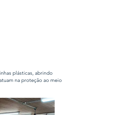
Impacto
ABSF na mídia
Fale Conosco
has plásticas, abrindo
 atuam na proteção ao meio